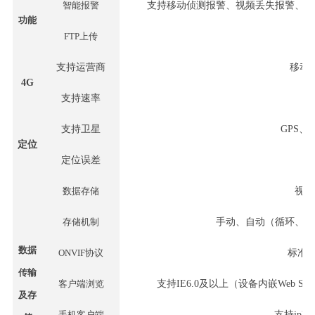
智能报警
支持移动侦测报警、视频丢失报警、网
功能
FTP上传
支持运营商
移动
4G
支持速率
支持卫星
GPS
定位
定位误差
数据存储
视频
存储机制
手动、自动（循环、定
数据
ONVIF协议
标准
O
传输
客户端浏览
支持
IE6.0及以上（设备内嵌Web 
及存
手机客户端
支持
iph