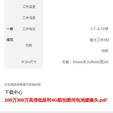
工作温度
-
工作湿度
9
一般
工作电压
3.7--4.2V锂电
规范
最大工作功耗
功耗
待机功
PCBA尺寸
主板：
43mm(长)x28mm(宽)x8m
左右拖动表格显示其他内容
下载中心
200万300万高清低延时4G航拍图传电池摄像头.pdf