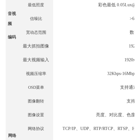
最低照度
彩色最低
0.05Lux@
音视
信噪比
>
6
0d
频
宽动态范围
数字
编码
最大抓拍图像
1920x
最大视频输入
1920x1
视频压缩率
32Kbps-16Mb
OSD菜单
支持通道
图像翻转
支持水
图像设置
亮度、对比度、色度、
网络协议
TCP/IP、UDP、RTP/RTCP、RTSP、
网络