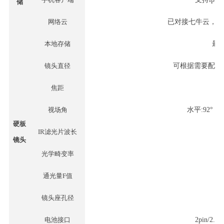
储
网络云
已对接七牛云，其
本地存储
最
镜头直径
可根据需要配
M
焦距
视场角
水平
:92°，
硬板
IR滤光片波长
镜头
光学畸变率
通光量
F值
镜头座孔径
电池接口
2pin/2