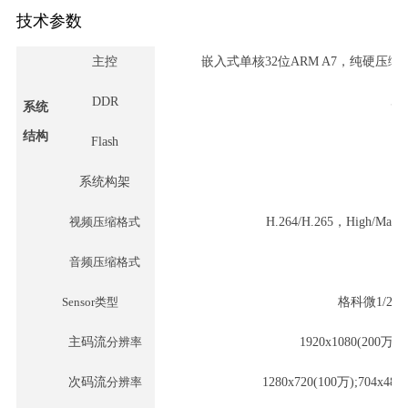
技术参数
主控
嵌入式单核
32位ARM A7，纯硬压缩
DDR
51
系统
结构
Flash
系统构架
视频压缩格式
H.264/H.265，High/Mai
音频压缩格式
G
S
ensor类型
格科微
1/2
主码流
分辨率
1920x1080(200万)/
次码流
分辨率
1280x720(100万);704x480