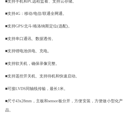
■
支持手机和
PC远程监看、支持云存储。
■
支持
4G：移动/电信/联通全网通。
■
支持
GPS/北斗/格洛纳斯定位(选配)。
■
支持串口通讯、数据透传。
■
支持锂电池供电、充电。
■
支持软关机，确保录像完整。
■
支持遥控开关机、支持待机和快速启动。
■
可接
LVDS同轴线传输，最长1米。
■
尺寸
43x28mm，主板和sensor板分开，方便安装，方便做小型化产
品。