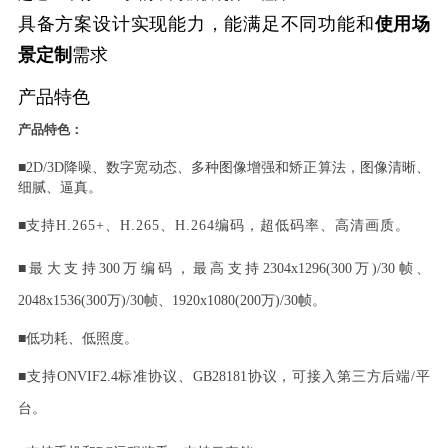
具备方案设计实现能力，能满足不同功能和
使用场
景定制
需求
产品特色
产品特色：
■
2D/3D降噪、数字宽动态、多种图像增强和矫正算法，图像清晰、
细腻、逼真。
■
支持
H.265+、H.265、H.264编码，超低码率、高清画质。
■
最大支持
300万编码，最高支持
2304x1296
(300万)/30帧、
2048
x
1536(300万)/30帧、
1920x1080
(200万)/30
帧。
■
低功耗、低照度。
■
支持
ONVIF2.4标准协议、GB28181协议，可接入第三方后端/平
台。