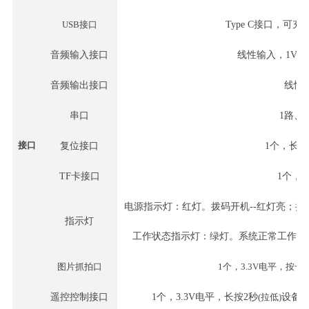
USB接口
Type C接口，可
音频输入接口
线性输入，
1V
音频输出接口
线性
串口
1路、3
接口
复位接口
1个，长
TF卡接口
1个，最
电源指示灯：红灯。拨码开机
--红灯亮；
指示灯
工作状态指示灯：绿灯。系统正常工作
-
图片抓拍口
1个，3.3V电平，按一
遥控控制接口
1个，3.3V电平，长按2秒
(拉低)
设备