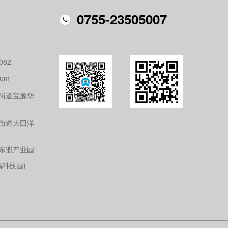
0755-23505007
082
com
街道宝源华
街道大田洋
东盟产业园
鸣科技园)