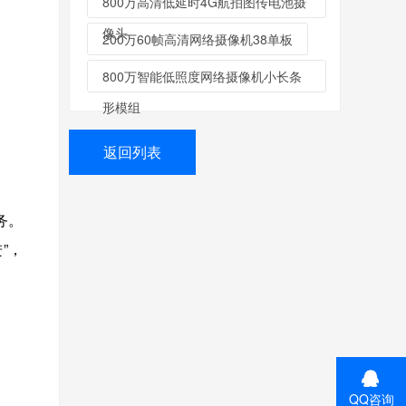
800万高清低延时4G航拍图传电池摄
像头
200万60帧高清网络摄像机38单板
800万智能低照度网络摄像机小长条
形模组
返回列表
务。
”，
QQ咨询