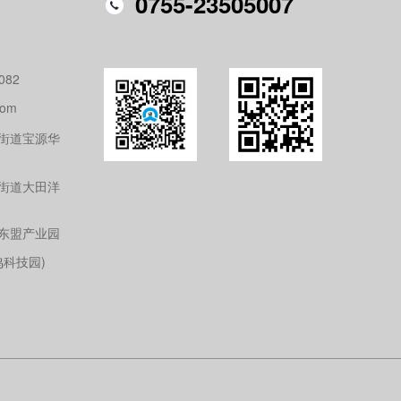
0755-23505007
082
com
街道宝源华
街道大田洋
东盟产业园
鸣科技园)