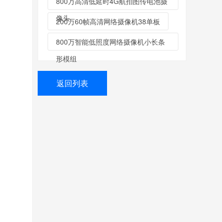
800万高清低延时4G航拍图传电池摄
像头
200万60帧高清网络摄像机38单板
800万智能低照度网络摄像机小长条
形模组
返回列表